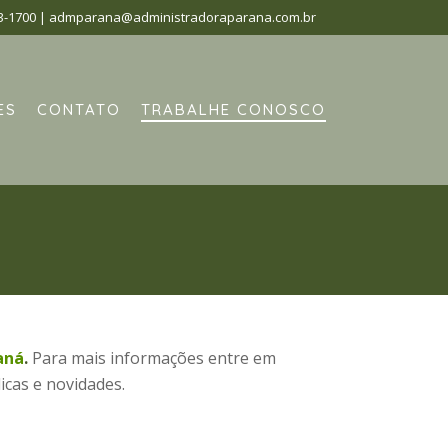
3-1700
|
admparana@administradoraparana.com.br
ES
CONTATO
TRABALHE CONOSCO
aná
.
Para mais informações entre em
icas e novidades.